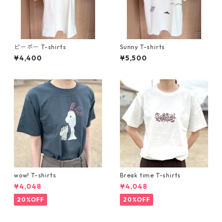
ピーポー T-shirts
Sunny T-shirts
¥4,400
¥5,500
wow! T-shirts
Break time T-shirts
¥4,048
¥4,048
20%OFF
20%OFF