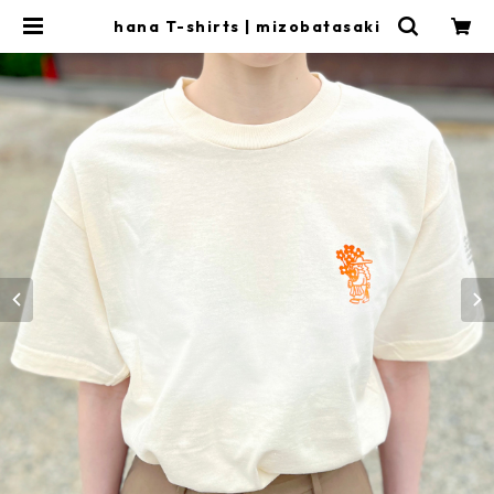
hana T-shirts | mizobatasaki