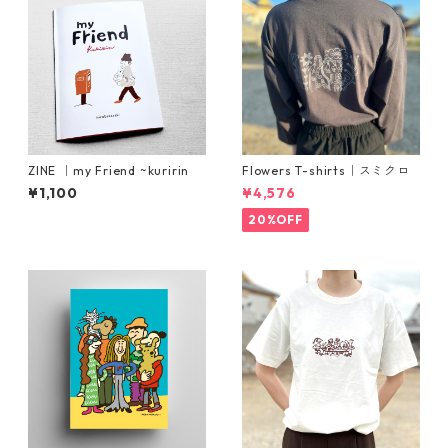
ZINE ｜my Friend ~kuririn
Flowers T-shirts｜スミクロ
¥1,100
¥4,576
20%OFF