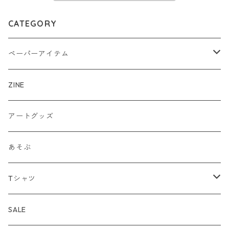
CATEGORY
ペーパーアイテム
ポストカード
ZINE
グリーティングカード
アートグッズ
カード封筒セット
あそぶ
セレクトセット
Tシャツ
カレンダー
Tシャツ
SALE