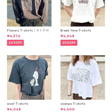
Flowers T-shirts｜スミクロ
Break time T-shirts
¥4,576
¥4,048
20%OFF
20%OFF
wow! T-shirts
osanpo T-shirts
¥4,048
¥4,400