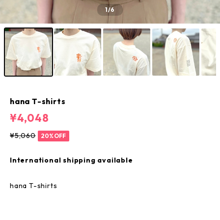
1
/6
hana T-shirts
¥4,048
¥5,060
20%OFF
International shipping available
hana T-shirts