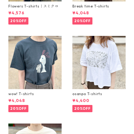
Flowers T-shirts｜スミクロ
Break time T-shirts
¥4,576
¥4,048
20%OFF
20%OFF
wow! T-shirts
osanpo T-shirts
¥4,048
¥4,400
20%OFF
20%OFF