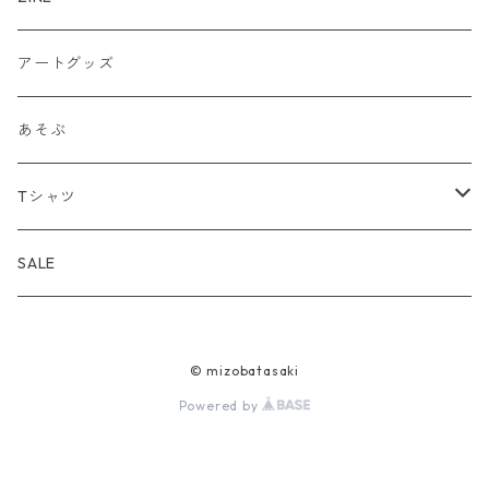
グリーティングカード
アートグッズ
カード封筒セット
あそぶ
セレクトセット
Tシャツ
カレンダー
Tシャツ
SALE
トート
© mizobatasaki
Powered by