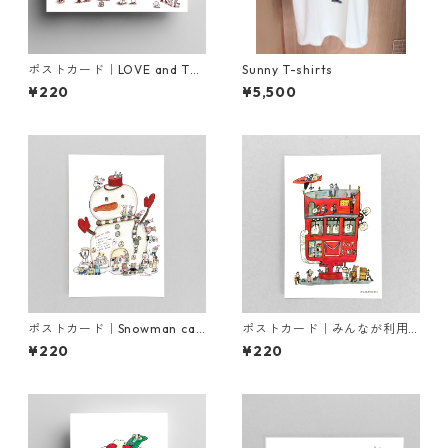
ポストカード｜LOVE and Tha
Sunny T-shirts
nks
¥220
¥5,500
ポストカード｜Snowman caf
ポストカード｜みんなが利用
e
できるPOST CENTER
¥220
¥220